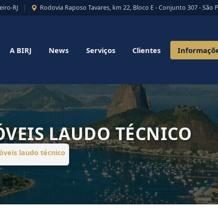
eiro-RJ
|
Rodovia Raposo Tavares, km 22, Bloco E - Conjunto 307 - São 
A BIRJ
News
Serviços
Clientes
Informaçõ
ÓVEIS LAUDO TÉCNICO
óveis laudo técnico