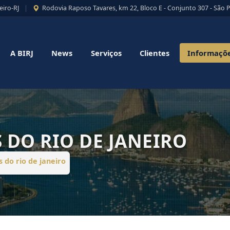
eiro-RJ
|
Rodovia Raposo Tavares, km 22, Bloco E - Conjunto 307 - São 
A BIRJ
News
Serviços
Clientes
Informaçõ
 DO RIO DE JANEIRO
 do rio de janeiro